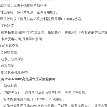
5.加热器：品级不锈钢翅片加热器
6.对流系统：多叶片风扇、空调专用电机
.温度控制仪：数显智能温度控制器,温采用PT-l00传感器。
温度控制仪
8. 控制柜电器组件排列布置合理、接线整齐，并采用打印有标识的护套式
. 卡斯脱电磁阀,丹弗司膨胀阀
0.优质真空泵.
安全保护装置
. 超载、短路保护
. 超温保护
. 制冷机高低压保护
夷JY-HJ-1802高低温气压试验箱价格
四、箱体材质：
1、*的造型设计：圆弧造型及表面喷塑处理，更显洁净美观。
2、箱体内胆采用高级（SUS304）不锈钢板。
3、箱体外壳采用优质A3钢板数控机床加工成型，造型美观大方，外壳表