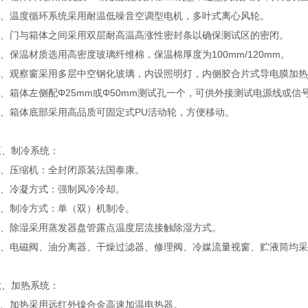
4、温度循环系统采用耐温低噪音空调型电机，多叶式离心风轮。
5、门与箱体之间采用双层耐高温高涨性密封条以确保测试区的密闭。
6、保温材质选用高密度玻璃纤维棉，保温棉厚度为100mm/120mm。
7、观察窗采用多层中空钢化玻璃，内设照明灯，内侧胶合片式导电膜加
8、箱体左侧配Φ25mm或Φ50mm测试孔一个，可供外接测试电源线或
9、箱体底部采用高品质可固定式PU活动轮，方便移动。
五、制冷系统：
1、压缩机：全封闭原装法国泰康。
2、冷凝方式：强制风冷冷却。
3、制冷方式：单（双）机制冷。
4、除湿采用蒸发器盘管露点温度层流接触除湿方式。
5、电磁阀、油分离器、干燥过滤器、修理阀、冷媒流量视窗、贮液筒均
六、加热系统：
1、加热采用远红外镍合金高速加温电热器。