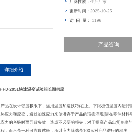
厂商性质：
生产厂家
更新时间：
2025-10-25
访 问 量：
1196
产品咨询
详细介绍
Y-HJ-2051快速温变试验箱长期供应
是产品在设计强度极限下，运用温度加速技巧(在上、下限极值温度内进行
生热应力和应变，透过加速应力来使潜存于产品的瑕疵浮现[潜在零件材料
境应力的考验时而导致失效，造成不必要的损失，对于提高产品出货良率
过程，而不是一种可靠度试验，所以应力筛选是100％对产品进行的程序.