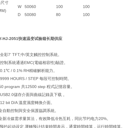
内尺寸
W
500
60
100
100
MM)
D
500
80
80
100
Y-HJ-2051快速温变试验箱长期供应
.全彩7‘ TFT,中/英文觸控控制系統。
.控制系統通過EMC(電磁相容性)驗證。
.0.1℃ / 0.1% RH精確解析能力。
.9999 HOURS / STEP 每段可控制時間。
.50 program 共12500 step 程式記憶容量。
.USB2.0儲存介面與曲線記錄及下载 。
.12 bit D/A 溫度濕度轉換介面。
i.全自動控制與安全保護協調系統。
j.全新冷媒需求量算法，有效降低冷热互耗，同比节约电力20%。
k.预约起动设定,運轉预计结束時間表示，通電時間積算，运行時間積算。