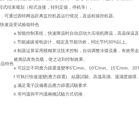
l.程式结束规划（程式连接，转到定值，停机等）。
M．可通过因特网远距离监控机器运行情况，及远程操控机器。
快速温变试验箱特色
a.智能控制系统，快速降温时自动启动大压缩机降温，高温保温
c.节能减碳省电设计，稳定及节能功效，同比节约30%以上。
d.制器运算采用模糊算法技术控制，自动调整冷煤流量，有效带走
被测品发热负载，使之达到控制效果。
产品特色
e.可設定不同應力篩選溫變率5℃/min、10℃/min、15℃/min、20℃/
f.可執行快速溫變(應力篩選)、結露試驗、高溫高濕、溫濕度循環.
g.滿足電子設備產品應力篩選試驗要求.
h.等均溫與平均溫兩種試驗方式切換.