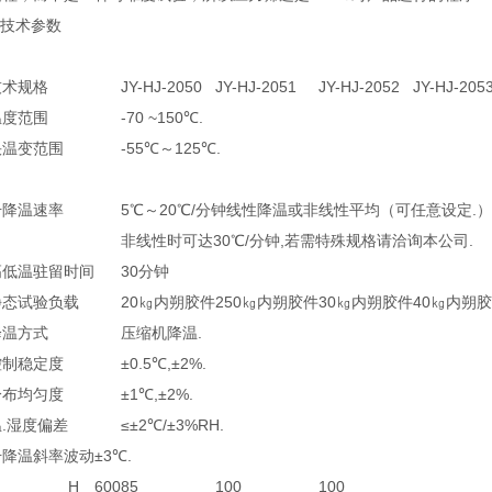
技术参数
技术规格
JY-HJ-2050
JY-HJ-2051
JY-HJ-2052
JY-HJ-205
温度范围
-70 ~150℃.
快温变范围
-55℃～125℃.
升降温速率
5℃～20℃/分钟线性降温或非线性平均（可任意设定.）
非线性时可达30℃/分钟,若需特殊规格请洽询本公司.
高低温驻留时间
30分钟
静态试验负载
20㎏内朔胶件
250㎏内朔胶件
30㎏内朔胶件
40㎏内朔
降温方式
压缩机降温.
控制稳定度
±0.5℃,±2%.
分布均匀度
±1℃,±2%.
温.湿度偏差
≤±2℃/±3%RH.
升降温斜率波动
±3℃.
H
600
85
100
100