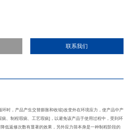
联系我们
循环时，产品产生交替膨胀和收缩)改变外在环境应力，使产品中产
瑕疵、制程瑕疵、工艺瑕疵]，以避免该产品于使用过程中，受到环
与降低返修次数有显著的效果，另外应力筛本身是一种制程阶段的