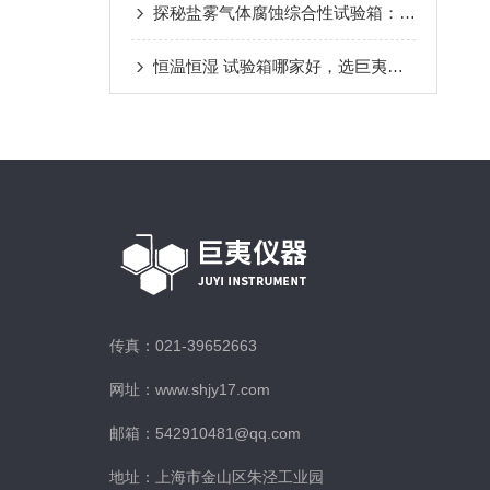
探秘盐雾气体腐蚀综合性试验箱：科技守护材料品质与可靠性
恒温恒湿 试验箱哪家好，选巨夷仪器不后悔
传真：021-39652663
网址：www.shjy17.com
邮箱：542910481@qq.com
地址：上海市金山区朱泾工业园