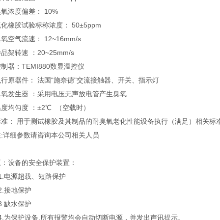
氧浓度偏差： 10%
化橡胶试验标称浓度： 50±5ppm
氧空气流速： 12~16mm/s
品架转速 ：20~25mm/s
制器：TEMI880数显温控仪
执行原器件： 法国“施奈德"交流接触器、开关、指示灯
臭氧发生器 ：采用电压无声放电管产生臭氧
温度均匀度 ：±2℃ （空载时）
标准： 用于测试橡胶及其制品的耐臭氧老化性能设备执行（满足）相关标
注:详细参数请咨询本公司相关人员
五：设备的安全保护装置：
1.电源超载、短路保护
2.接地保护
3.缺水保护
4.为保护设备,所有报警均会自动切断电源，并发出声讯提示。