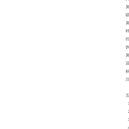
臭
硫
臭
样
控