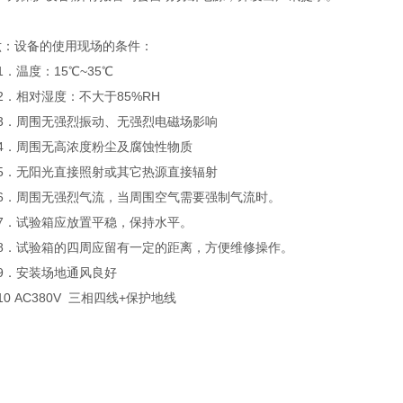
六：设备的使用现场的
．温度：15℃~35℃
2．相对湿度：不大于85%RH
3．周围无强烈振动、无强烈电磁场影响
4．周围无高浓度粉尘及腐蚀性物质
5．无阳光直接照射或其它热源直接辐射
6．周围无强烈气流，当周围空气需要强制气流时。
7．试验箱应放置平稳，保持水平。
8．试验箱的四周应留有一定的距离，方便维修操作。
9．安装场地通风良好
0 AC380V 三相四线+保护地线