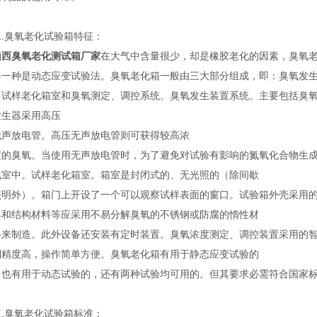
二.臭氧老化试验箱特征：
山西臭氧老化测试箱
厂家
在大气中含量很少，却是橡胶老化的因素，臭氧
另一种是动态应变试验法。臭氧老化箱一般由三大部分组成，即：臭氧发
，试样老化箱室和臭氧测定、调控系统。臭氧发生装置系统。主要包括臭
发生器采用高压
无声放电管。高压无声放电管则可获得较高浓
度的臭氧。当使用无声放电管时，为了避免对试验有影响的氮氧化合物生
化室中。试样老化箱室。箱室是封闭式的、无光照的（除间歇
照明外）。箱门上开设了一个可以观察试样表面的窗口。试验箱外壳采用
具和结构材料等应采用不易分解臭氧的不锈钢或防腐的惰性材
料来制造。此外设备还安装有定时装置。臭氧浓度测定、调控装置采用的智
制精度高，操作简单方便。臭氧老化箱有用于静态应变试验的
，也有用于动态试验的，还有两种试验均可用的。但其要求必需符合国家
三.臭氧老化试验箱标准：