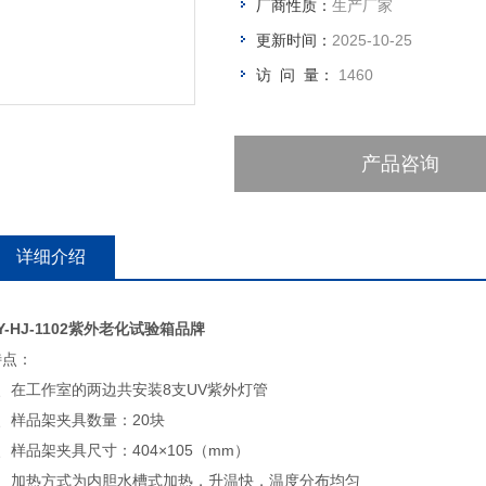
厂商性质：
生产厂家
更新时间：
2025-10-25
访 问 量：
1460
产品咨询
详细介绍
Y-HJ-1102紫外老化试验箱品牌
特点：
1、在工作室的两边共安装8支UV紫外灯管
2、样品架夹具数量：20块
、样品架夹具尺寸：404×105（mm）
4、加热方式为内胆水槽式加热，升温快，温度分布均匀