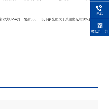
电话
称为UV-A灯；发射300nm以下的光能大于总输出光能10%的一
微信扫一扫