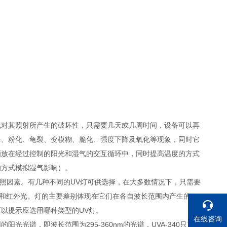
线对其照射所产生的破坏性，只需要几天或几周时间，设备可以再
降、粉化、龟裂、变模糊、脆化、强度下降及氧化等现象，同时它
晒放在经过控制的阳光和湿气的交互循环中，同时提高温度的方式
的方式模拟湿气影响）。
光照因素。有几种不同的UV灯可供选择，在大多数情况下，只需要
光和红外光。灯的主要差别体现在它们在各自波长范围内产生的UV
以提示应选用哪种类型的UV灯。
在线咨询
的阳光光谱，即波长范围为295-360nm的光谱，UVA-340只产生