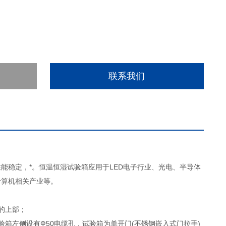
联系我们
能稳定，*。恒温恒湿试验箱应用于LED电子行业、光电、半导体
计算机相关产业等。
的上部；
箱左侧设有Ф50电缆孔，试验箱为单开门(不锈钢嵌入式门拉手)