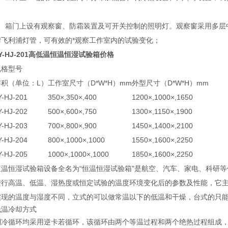
；
3、箱门上设有观察窗、防霜装置及可开关控制的照明灯。观察窗采用多层
牌飞利浦灯管，可有效的*观察工作室内的试验变化；
Y-HJ-201高低温恒温恒湿试验箱价格
规格型号
容积（单位：L）
工作室尺寸（D*W*H）mm
外型尺寸（D*W*H）mm
Y-HJ-201
350×,350×,400
1200×,1000×,1650
Y-HJ-202
500×,600×,750
1300×,1150×,1900
Y-HJ-203
700×,800×,900
1450×,1400×,2100
Y-HJ-204
800×,1000×,1000
1550×,1600×,2250
Y-HJ-205
1000×,1000×,1000
1850×,1600×,2250
恒温恒湿试验箱设备全名为“恒温恒湿试验箱"是航空、汽车、家电、科研
进行高温、低温、湿热度或恒定试验的温度环境变化后的参数及性能，它主要
实现的温度与湿度不同，立式的可以做常温以下的低温和干燥，台式的只
低温冷却方式
制冷循环均采用逆卡若循环，该循环由两个等温过程和两个绝热过程组成