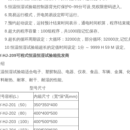
5.恒温恒湿试验箱控制器背光灯保护0~99分可设,凭权限密码进入。
6.简易运行模式，开电简易设定即可运行。
7.预约起动设定，运转预计结束时间表示，通电时间积算，程序结束规
8.超大的程序容量：100组程序，共1000段记忆保存。
9.超长的循环周期设定：大循环：32000次，部分循环; 32000次,记
0.恒温恒湿试验箱超长的定值时间设定: 1分 ～ 9999 H 59 M 设定。
Y-HJ-209可程式恒温恒湿试验箱批发商
介绍
恒温恒湿试验箱适合电子、塑胶制品、电器、仪表、食品、车辆、金属、
材料耐热、耐寒、耐干、耐湿的性能。
型号尺寸
型号容积(L）
内箱尺寸（宽*深*高mm)
Y-HJ-201（50）
350*350*400
Y-HJ-202（80）
400*400*500
Y-HJ-203（100）
400*500*500