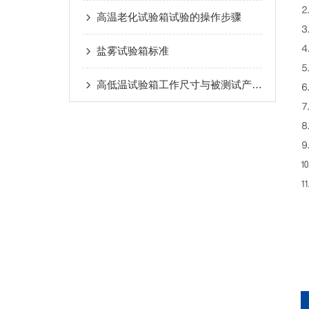
⒉
高温老化试验箱试验的操作步骤
⒊
⒋
盐雾试验箱标准
⒌
高低温试验箱工作尺寸与被测试产品外廓尺寸之间应遵循以下规则
⒍
⒎
⒏
⒐
⒑
⒒