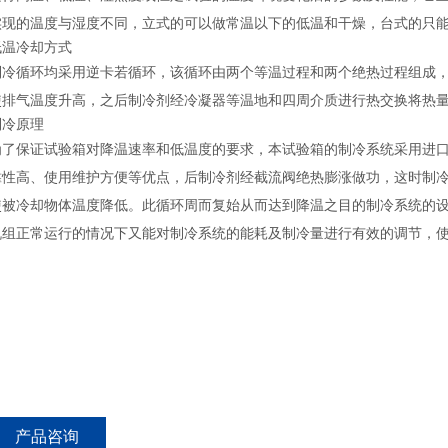
实现的温度与湿度不同，立式的可以做常温以下的低温和干燥，台式的只
低温冷却方式
制冷循环均采用逆卡若循环，该循环由两个等温过程和两个绝热过程组成
使排气温度升高，之后制冷剂经冷凝器等温地和四周介质进行热交换将热
制冷原理
为了保证试验箱对降温速率和低温度的要求，本试验箱的制冷系统采用进
靠性高、使用维护方便等优点，后制冷剂经截流阀绝热膨涨做功，这时制
使被冷却物体温度降低。此循环周而复始从而达到降温之目的制冷系统的
机组正常运行的情况下又能对制冷系统的能耗及制冷量进行有效的调节，
产品咨询