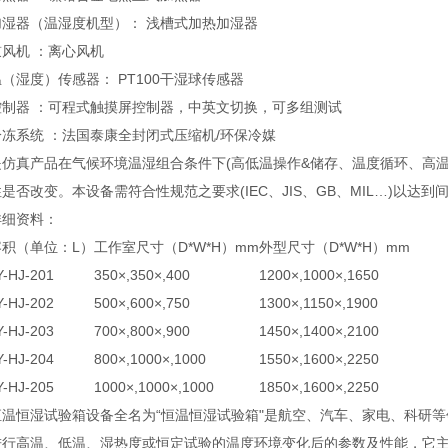
加湿器（温湿度机型）： 浅槽式加热加湿器
鼓风机 ：离心风机
温（湿度）传感器： PT100干湿球传感器
控制器 ：可程式触摸屏控制器，中英文切换，可多组测试
冷冻系统 ：法国泰康全封闭式压缩机/环保冷媒
是仿真产品在气候环境温湿组合条件下(高低温操作&储存、温度循环、高温
性是否改变。本设备需符合性规范之要求(IEC、JIS、GB、MIL…)以达到
详细资料：
容积（单位：L）
工作室尺寸（D*W*H）mm
外型尺寸（D*W*H）mm
Y-HJ-201
350×,350×,400
1200×,1000×,1650
Y-HJ-202
500×,600×,750
1300×,1150×,1900
Y-HJ-203
700×,800×,900
1450×,1400×,2100
Y-HJ-204
800×,1000×,1000
1550×,1600×,2250
Y-HJ-205
1000×,1000×,1000
1850×,1600×,2250
恒温恒湿试验箱设备全名为“恒温恒湿试验箱"是航空、汽车、家电、科研
进行高温、低温、湿热度或恒定试验的温度环境变化后的参数及性能，它主要