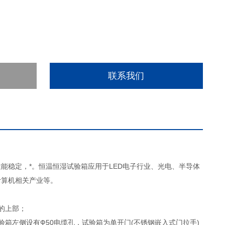
联系我们
能稳定，*。恒温恒湿试验箱应用于LED电子行业、光电、半导体
计算机相关产业等。
的上部；
箱左侧设有Ф50电缆孔，试验箱为单开门(不锈钢嵌入式门拉手)