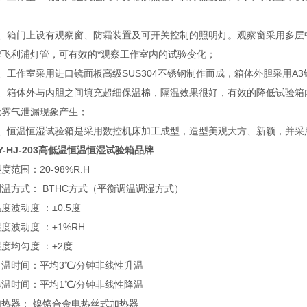
；
3、箱门上设有观察窗、防霜装置及可开关控制的照明灯。观察窗采用多层
牌飞利浦灯管，可有效的*观察工作室内的试验变化；
4、工作室采用进口镜面板高级SUS304不锈钢制作而成，箱体外胆采用A3
5、箱体外与内胆之间填充超细保温棉，隔温效果很好，有效的降低试验箱
无雾气泄漏现象产生；
6、恒温恒湿试验箱是采用数控机床加工成型，造型美观大方、新颖，并采
Y-HJ-203高低温恒温恒湿试验箱品牌
度范围：20-98%R.H
调温方式： BTHC方式（平衡调温调湿方式）
度波动度 ：±0.5度
度波动度 ：±1%RH
度均匀度 ：±2度
升温时间：平均3℃/分钟非线性升温
降温时间：平均1℃/分钟非线性降温
加热器： 镍铬合金电热丝式加热器