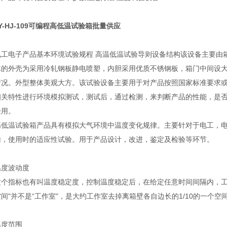
Y-HJ-109可编程高低温试验箱批量供应
电工电子产品基本环境试验规程 高温低温试验导则设备结构该设备主要由
体的外壳为采用冷轧钢板静电喷塑，内胆采用优质不锈钢板，箱门中间设
情况。外型整体美观大方。该试验设备主要用于对产品按照国家标准要求
相关特性进行环境模拟测试，测试后，通过检测，来判断产品的性能，是
验用。
高低温试验箱产品具有模拟大气环境中温度变化规律。主要针对于电工，
输，使用时的适应性试验。用于产品设计，改进，鉴定及检验等环节。
温度波动度
这个指标也有叫温度稳定度，控制温度稳定后，在给定任意时间间隔内，工
空间"并不是“工作室"，是大约工作室去掉离箱壁各自边长的1/10的一个
温度范围