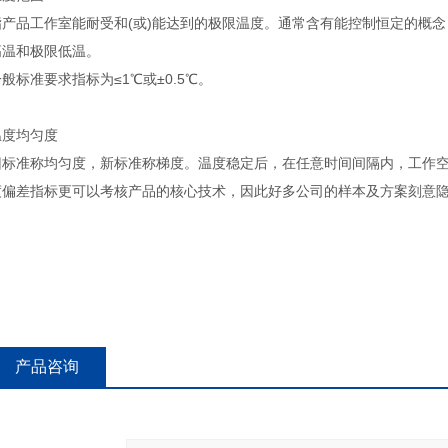
指产品工作室能耐受和(或)能达到的极限温度。通常含有能控制恒定的概
高温和极限低温。
般标准要求指标为≤1℃或±0.5℃。
温度均匀度
旧标准称均匀度，新标准称梯度。温度稳定后，在任意时间间隔内，工作
度偏差指标更可以考核产品的核心技术，因此好多公司的样本及方案刻意
产品咨询