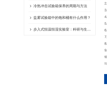
⒉
冷热冲击试验箱保养的周期与方法
⒊
⒋
盐雾试验箱中的饱和桶有什么作用？
⒌
步入式恒温恒湿实验室：科研与生产中关键的环境控制解决方案
⒍
⒎
⒏
⒐
⒑
⒒