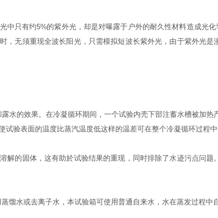
中只有约5%的紫外光，却是对曝露于户外的耐久性材料造成光化
时，无须重现全波长阳光，只需模拟短波长紫外光，由于紫外光是漫
水的效果。在冷凝循环期间，一个试验内壳下部注蓄水槽被加热产生
使试验表面的温度比蒸汽温度低这样的温差可在整个冷凝循环过程中
解的固体，这有助於试验结果的重现，同时排除了水迹污点问题。
蒸馏水或去离子水，本试验箱可使用普通自来水，水在蒸发过程中