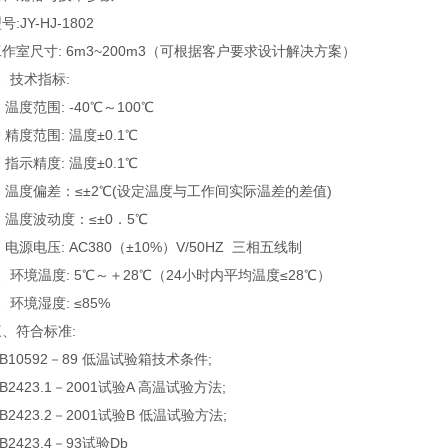
号:JY-HJ-1802
作室尺寸: 6m3~200m3（可根据客户要求设计解决方案）
1、技术指标:
) 温度范围: -40℃～100℃
) 精度范围: 温度±0.1℃
) 指示精度: 温度±0.1℃
) 温度偏差：≤±2℃(设定温度与工作间实际温差的差值)
) 温度波动度：≤±0．5℃
) 电源电压: AC380（±10%）V/50HZ 三相五线制
、环境温度: 5℃～＋28℃（24小时内平均温度≤28℃）
、环境湿度: ≤85%
三、符合标准:
B10592－89 低温试验箱技术条件;
B2423.1－2001试验A 高温试验方法;
B2423.2－2001试验B 低温试验方法;
B2423.4－93试验Db