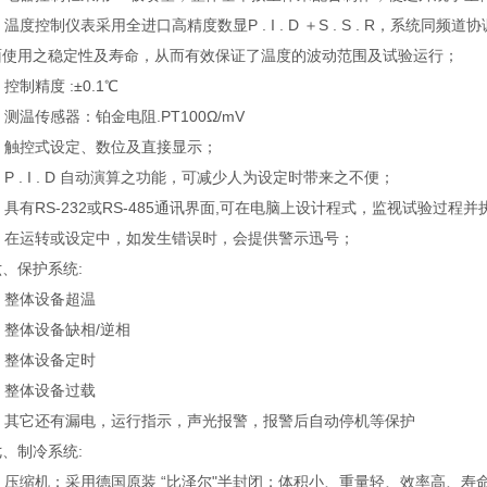
. 温度控制仪表采用全进口高精度数显P . I . D ＋S . S . R，
面使用之稳定性及寿命，从而有效保证了温度的波动范围及试验运行；
. 控制精度 :±0.1℃
. 测温传感器：铂金电阻.PT100Ω/mV
5. 触控式设定、数位及直接显示；
. P . I . D 自动演算之功能，可减少人为设定时带来之不便；
. 具有RS-232或RS-485通讯界面,可在电脑上设计程式，监视试验过
8. 在运转或设定中，如发生错误时，会提供警示迅号；
六、保护系统:
. 整体设备超温
. 整体设备缺相/逆相
. 整体设备定时
. 整体设备过载
5. 其它还有漏电，运行指示，声光报警，报警后自动停机等保护
七、制冷系统:
1. 压缩机：采用德国原装 “比泽尔"半封闭；体积小、重量轻、效率高、