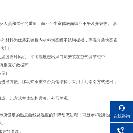
体及人员和试件的重量，而不产生室体底面凹凸不平及开裂等。 承
室体外材料为优质彩钢板内材料为高级不锈钢板板，保温介质为高密
启大门；
及温度循环风机、平衡温度进出风口均安装在空气调节柜中.
流垂直扩散循环.
示)
后为进出方便。移动式承重料台为钢结构，采用手动牵引方式进出，
组成。此方式室体结构紧凑、外形美观。
显示所设定的温度曲线及温度的升降动态进程；可显示和控制湿度；
在线咨询
段。
体更加协调；