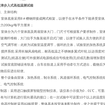
天津步入式高低温测试箱
四、主体结构:
1. 室体底座采用8＃槽钢焊接成网式框架，以便于在水平条件下能承受室
力200kg/每平方厘米；
2. 室体分为六个室体面及两扇室体大门，门尺寸可根据客户要求制作，
度玻璃纤维棉，大门拉手为集装箱开启式门锁，以便于试验人员方便的开
3. 空气调节柜：此柜为试验室温度调节，循环的主体，试验室的加热系统
4. 搅拌系统:采用长轴风扇电机，耐高低温之不锈钢多翼式叶轮,以达强度对
5. 测试孔(机器左侧)可外接测试电源线或信号线使用(孔径或孔数须增加需指
6. 试验室底部铺设有轨道，台车在轨道上采用手动牵引方式进出，载物
载物后应进出轻便。
7. 整个设备由室体，加热系统，制冷系统，风道循环系统，电气控制系统
五、电气控制系统:
控制器：采用进口触摸屏智能型控制仪表。该仪表小示值为0．01℃，可
具有与计算机进行双向通讯的接口；在一次试验中可设置10个以上的温度
1. 电器控制柜采用A3板喷塑，整体基本按室体来配合制作，使之外观于室