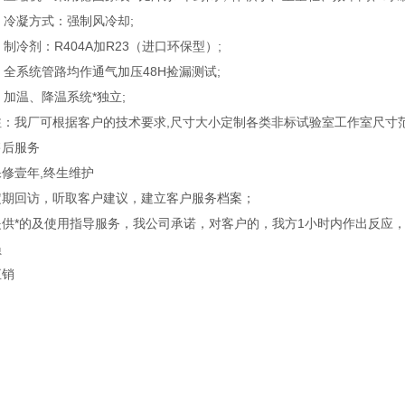
. 冷凝方式：强制风冷却;
. 制冷剂：R404A加R23（进口环保型）;
. 全系统管路均作通气加压48H捡漏测试;
. 加温、降温系统*独立;
：我厂可根据客户的技术要求,尺寸大小定制各类非标试验室工作室尺寸范围：(6
售后服务
保修壹年,终生维护
定期回访，听取客户建议，建立客户服务档案；
提供*的及使用指导服务，我公司承诺，对客户的，我方1小时内作出反应
员
直销