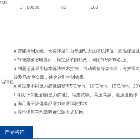
MM)
D
500
80
80
100
a.智能控制系统，快速降温时自动启动大压缩机降温，高温保温
c.节能减碳省电设计，稳定及节能功效，同比节约30%以上。
d.制器运算采用模糊算法技术控制，自动调整冷煤流量，有效带走
被测品发热负载，使之达到控制效果。
产品特色
e.可設定不同應力篩選溫變率5℃/min、10℃/min、15℃/min、20℃/
f.可執行快速溫變(應力篩選)、結露試驗、高溫高濕、溫濕度循環.
g.滿足電子設備產品應力篩選試驗要求.
h.等均溫與平均溫兩種試驗方式切換.
产品咨询