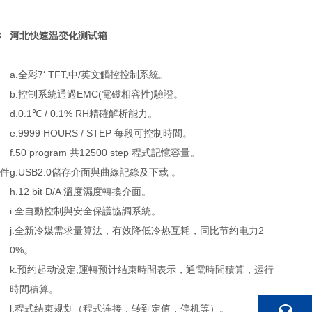
3
河北快速温变化测试箱
a.全彩7‘ TFT,中/英文觸控控制系統。
b.控制系統通過EMC(電磁相容性)驗證。
d.0.1℃ / 0.1% RH精確解析能力。
e.9999 HOURS / STEP 每段可控制時間。
f.50 program 共12500 step 程式記憶容量。
胶件
g.USB2.0儲存介面與曲線記錄及下载 。
h.12 bit D/A 溫度濕度轉換介面。
i.全自動控制與安全保護協調系統。
j.全新冷媒需求量算法，有效降低冷热互耗，同比节约电力2
0%。
k.预约起动设定,運轉预计结束時間表示，通電時間積算，运行
時間積算。
l.程式结束规划（程式连接，转到定值，停机等）。