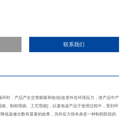
联系我们
循环时，产品产生交替膨胀和收缩)改变外在环境应力，使产品中产
瑕疵、制程瑕疵、工艺瑕疵]，以避免该产品于使用过程中，受到环
与降低返修次数有显著的效果，另外应力筛本身是一种制程阶段的