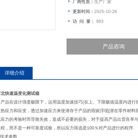
厂商性质：
生产厂家
更新时间：
2025-10-26
访 问 量：
983
产品咨询
详细介绍
河北快速温变化测试箱
是产品在设计强度极限下，运用温度加速技巧(在上、下限极值温度内进行
生热应力和应变，透过加速应力来使潜存于产品的瑕疵浮现[潜在零件材料
境应力的考验时而导致失效，造成不必要的损失，对于提高产品出货良率
过程，而不是一种可靠度试验，所以应力筛选是100％对产品进行的程序.
 技术参数