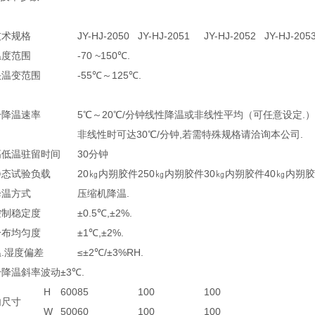
技术规格
JY-HJ-2050
JY-HJ-2051
JY-HJ-2052
JY-HJ-205
温度范围
-70 ~150℃.
快温变范围
-55℃～125℃.
升降温速率
5℃～20℃/分钟线性降温或非线性平均（可任意设定.）
非线性时可达30℃/分钟,若需特殊规格请洽询本公司.
高低温驻留时间
30分钟
静态试验负载
20㎏内朔胶件
250㎏内朔胶件
30㎏内朔胶件
40㎏内朔
降温方式
压缩机降温.
控制稳定度
±0.5℃,±2%.
分布均匀度
±1℃,±2%.
温.湿度偏差
≤±2℃/±3%RH.
升降温斜率波动
±3℃.
H
600
85
100
100
内尺寸
W
500
60
100
100