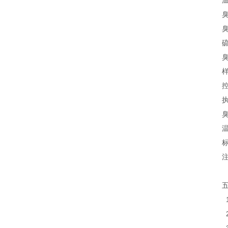
臭
臭
硫
臭
样
控