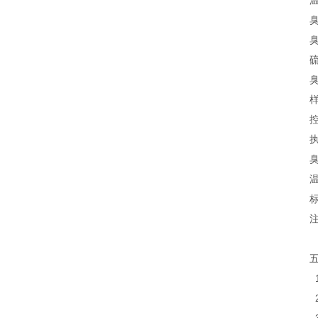
臭
臭
硫
臭
样
控