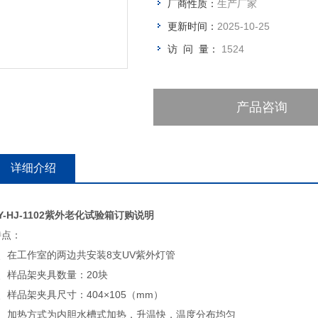
厂商性质：
生产厂家
更新时间：
2025-10-25
访 问 量：
1524
产品咨询
详细介绍
Y-HJ-1102紫外老化试验箱订购说明
特点：
1、在工作室的两边共安装8支UV紫外灯管
2、样品架夹具数量：20块
、样品架夹具尺寸：404×105（mm）
4、加热方式为内胆水槽式加热，升温快，温度分布均匀