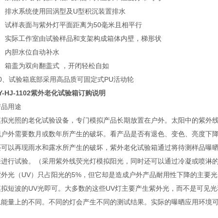
5、排水系统使用回涡型及U型积沉装置排水
6、试样表面与紫外灯平面距离为50毫米且相平行
7、实际工作室由试验样品和支架构成箱体内壁，梯形状
8、内胆水位自动补水
9、箱盖为双向翻盖式 ，开闭轻松自如
10、试验箱底部采用高品质可固定式PU活动轮
Y-HJ-1102紫外老化试验箱订购说明
产品用途
模拟光照的老化试验设备，专门模拟产品长期放置在户外。太阳中的紫外
现户外需要数月或数年所产生的破坏。看产品是否有退色、变色、亮度下
还可以再现雨水和露水所产生的破坏，紫外老化试验箱通过将待测样品曝
来进行试验。（采用紫外线荧光灯模拟阳光，同时还可以通过冷凝或喷淋
紫外光（UV）只占阳光的5%，但它却是造成户外产品耐用性下降的主要
模拟短波的UV光即可。大多数的这些UV灯主要产生紫外光，而不是可见
总能量上的不同。不同的灯会产生不同的测试结果。实际的曝晒应用环境可