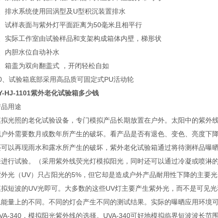
5、排水系统使用回涡型及U型积沉装置排水
6、试样表面与紫外灯平面距离为50毫米且相平行
7、实际工作室由试验样品和支架构成箱体内壁，梯形状
8、内胆水位自动补水
9、箱盖为双向翻盖式 ，开闭轻松自如
10、试验箱底部采用高品质可固定式PU活动轮
Y-HJ-1101紫外老化试验箱多少钱
产品用途
模拟光照的老化试验设备，专门模拟产品长期放置在户外。太阳中的紫外
现户外需要数月或数年所产生的破坏。看产品是否有退色、变色、亮度下
还可以再现雨水和露水所产生的破坏，紫外老化试验箱通过将待测样品曝
来进行试验。（采用紫外线荧光灯模拟阳光，同时还可以通过冷凝或喷淋
紫外光（UV）只占阳光的5%，但它却是造成户外产品耐用性下降的主要
模拟短波的UV光即可。大多数的这些UV灯主要产生紫外光，而不是可见
总能量上的不同。不同的灯会产生不同的测试结果。实际的曝晒应用环境可
VA-340，模拟阳光紫外线的选择。UVA-340可好地模拟临界短波波长范围