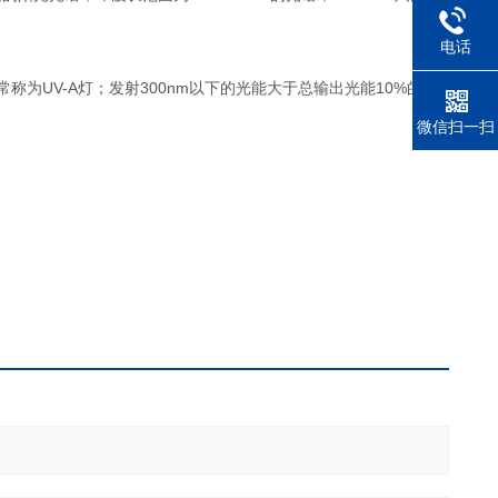
电话
称为UV-A灯；发射300nm以下的光能大于总输出光能10%的一
微信扫一扫