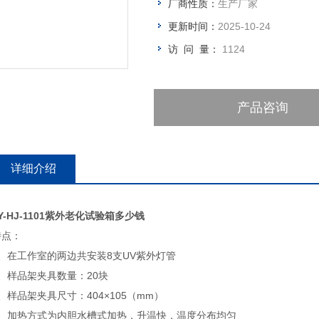
厂商性质：
生产厂家
更新时间：
2025-10-24
访 问 量：
1124
产品咨询
详细介绍
Y-HJ-1101紫外老化试验箱多少钱
特点：
1、在工作室的两边共安装8支UV紫外灯管
2、样品架夹具数量：20块
、样品架夹具尺寸：404×105（mm）
4、加热方式为内胆水槽式加热，升温快，温度分布均匀