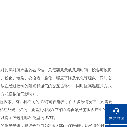
线对其照射所产生的破坏性，只需要几天或几周时间，设备可以再
降、粉化、龟裂、变模糊、脆化、强度下降及氧化等现象，同时它
晒放在经过控制的阳光和湿气的交互循环中，同时提高温度的方式
的方式模拟湿气影响）。
光照因素。有几种不同的UV灯可供选择，在大多数情况下，只需要
光和红外光。灯的主要差别体现在它们在各自波长范围内产生的UV
以提示应选用哪种类型的UV灯。
在线咨询
的阳光光谱，即波长范围为295-360nm的光谱，UVA-340只产生