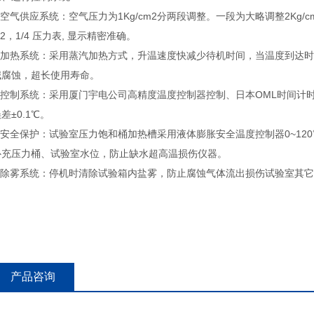
1.空气供应系统：空气压力为1Kg/cm2分两段调整。一段为大略调整2Kg
2，1/4 压力表, 显示精密准确。
2.加热系统：采用蒸汽加热方式，升温速度快减少待机时间，当温度到达
碱腐蚀，超长使用寿命。
3.控制系统：采用厦门宇电公司高精度温度控制器控制、日本OML时间
差±0.1℃。
4.安全保护：试验室压力饱和桶加热槽采用液体膨胀安全温度控制器0~12
补充压力桶、试验室水位，防止缺水超高温损伤仪器。
5.除雾系统：停机时清除试验箱内盐雾，防止腐蚀气体流出损伤试验室其
产品咨询