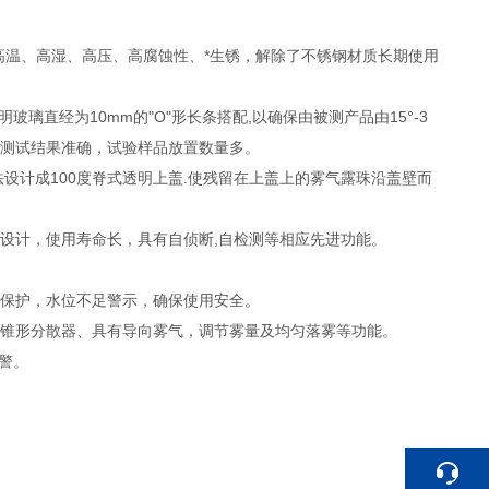
耐高温、高湿、高压、高腐蚀性、*生锈，解除了不锈钢材质长期使用
透明玻璃直经为10mm的"O"形长条搭配,以确保由被测产品由15°-3
*，测试结果准确，试验样品放置数量多。
法设计成100度脊式透明上盖.使残留在上盖上的雾气露珠沿盖壁而
线设计，使用寿命长，具有自侦断,自检测等相应先进功能。
温保护，水位不足警示，确保使用安全。
圆锥形分散器、具有导向雾气，调节雾量及均匀落雾等功能。
警。