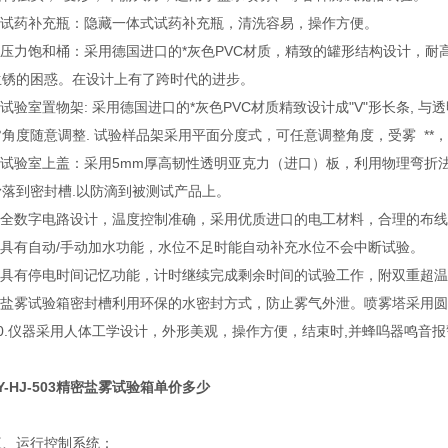
2.试药补充瓶：隐藏一体式试药补充瓶，清洗容易，操作方便。
3.压力饱和桶：采用德国进口的*灰色PVC材质，精致的罐形结构设计，
生锈的困惑。在设计上有了跨时代的进步。
.试验室置物架: 采用德国进口的*灰色PVC材质精致设计成"V"形长条, 与
0°角度随意调整. 试验样品架采用平面分度式，可任意调整角度，受雾 *
5.试验室上盖：采用5mm厚高韧性透明亚克力（进口）板，利用物理弯折
滑落到密封槽.以防滴到被测试产品上。
6.全数字电路设计，温度控制准确，采用优质进口的电工材料，合理的布
7.具有自动/手动加水功能，水位不足时能自动补充水位不会中断试验。
8.具有停电时间记忆功能，计时继续完成剩余时间的试验工作，附双重超
9.盐雾试验箱密封槽利用环保的水密封方式，防止雾气外泄。喷雾塔采用
10.仪器采用人体工学设计，外形美观，操作方便，结束时,并蜂呜器鸣音报
Y-HJ-503精密盐雾试验箱单价多少
三、运行控制系统：